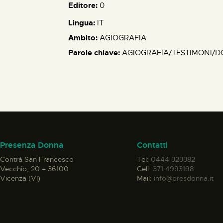
Editore:
0
Lingua:
IT
Ambito:
AGIOGRAFIA
Parole chiave:
AGIOGRAFIA/TESTIMONI/
Presenza Donna
Contatti
Contrà San Francesco
Tel:
0444 323382
Vecchio, 20 – 36100
Cell:
371 4993198
Vicenza (VI)
Mail:
info@presdonna.it