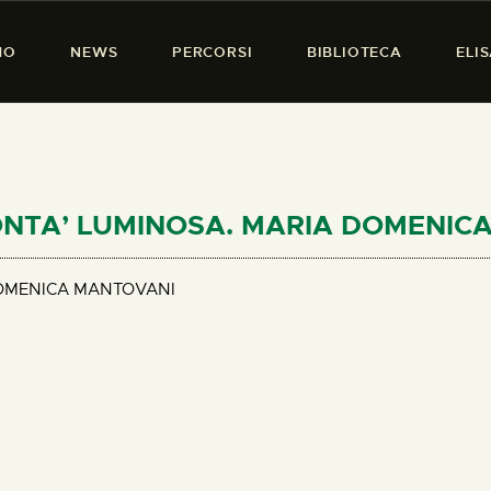
HOME
MO
NEWS
PERCORSI
BIBLIOTECA
ELI
CHI SIAMO
PRESENZA DONNA
NEWS
PERCORSI
 BONTA’ LUMINOSA. MARIA DOMENI
BIBLIOTECA
DOMENICA MANTOVANI
ELISA SALERNO
CONTATTI