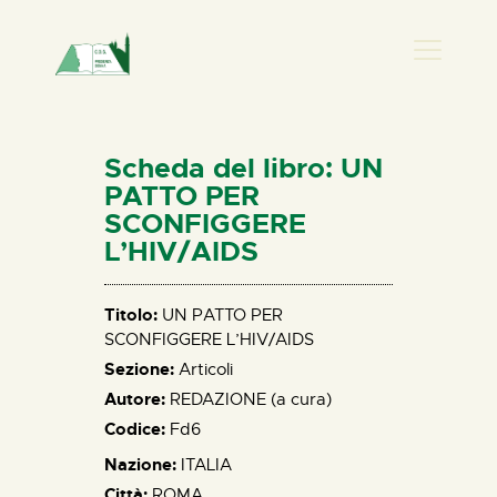
PRESENZA DONNA
HOME
Scheda del libro: UN
CHI SIAMO
PATTO PER
SCONFIGGERE
NEWS
L’HIV/AIDS
PERCORSI
BIBLIOTECA
Titolo:
UN PATTO PER
ELISA SALERNO
SCONFIGGERE L’HIV/AIDS
CONTATTI
Sezione:
Articoli
Autore:
REDAZIONE (a cura)
Codice:
Fd6
Nazione:
ITALIA
Città:
ROMA