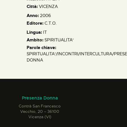
Città:
VICENZA
Anno:
2006
Editore:
C.T.O.
Lingua:
IT
Ambito:
SPIRITUALITA'
Parole chiave:
SPIRITUALITA'/INCONTRI/INTERCULTURA/PRES
DONNA
Presenza Donna
Contrà San Francesco
Vecchio, 20 – 36100
Vicenza (VI)