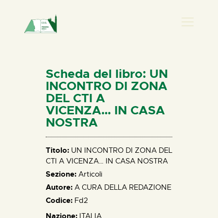
PRESENZA DONNA
HOME
Scheda del libro: UN
CHI SIAMO
INCONTRO DI ZONA
DEL CTI A
NEWS
VICENZA… IN CASA
PERCORSI
NOSTRA
BIBLIOTECA
ELISA SALERNO
Titolo:
UN INCONTRO DI ZONA DEL
CONTATTI
CTI A VICENZA… IN CASA NOSTRA
Sezione:
Articoli
Autore:
A CURA DELLA REDAZIONE
Codice:
Fd2
Nazione:
ITALIA