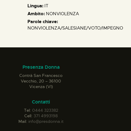
Lingua:
IT
Ambito:
NONVIOLENZA
Parole chiave:
NONVIOLENZA/SALESIANE/VOTO/IMPEGNO
Presenza Donna
Contrà San Francesco
Vecchio, 20 – 36100
Vicenza (VI)
Contatti
Tel:
0444 323382
Cell:
371 4993198
Mail:
info@presdonna.it