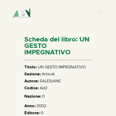
PRESENZA DONNA
HOME
Scheda del libro: UN
CHI SIAMO
GESTO
IMPEGNATIVO
NEWS
PERCORSI
Titolo:
UN GESTO IMPEGNATIVO
BIBLIOTECA
Sezione:
Articoli
ELISA SALERNO
Autore:
SALESIANE
CONTATTI
Codice:
Ad2
Nazione:
0
Anno:
2002
Editore:
0