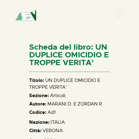
PRESENZA DONNA
HOME
Scheda del libro: UN
CHI SIAMO
DUPLICE OMICIDIO E
TROPPE VERITA’
NEWS
PERCORSI
Titolo:
UN DUPLICE OMICIDIO E
BIBLIOTECA
TROPPE VERITA’
ELISA SALERNO
Sezione:
Articoli
CONTATTI
Autore:
MARANI D. E ZORDAN R.
Codice:
Ad1
Nazione:
ITALIA
Città:
VERONA