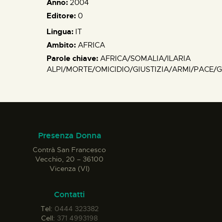
Anno:
2004
Editore:
0
Lingua:
IT
Ambito:
AFRICA
Parole chiave:
AFRICA/SOMALIA/ILARIA
ALPI/MORTE/OMICIDIO/GIUSTIZIA/ARMI/PACE/
Presenza Donna
Contrà San Francesco
Vecchio, 20 – 36100
Vicenza (VI)
Contatti
Tel:
0444 323382
Cell:
371 4993198