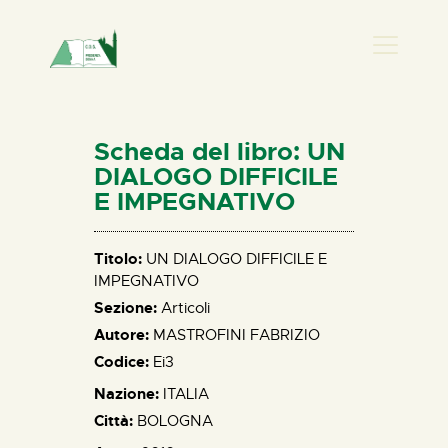
PRESENZA DONNA
HOME
Scheda del libro: UN
CHI SIAMO
DIALOGO DIFFICILE
E IMPEGNATIVO
NEWS
PERCORSI
Titolo:
UN DIALOGO DIFFICILE E
BIBLIOTECA
IMPEGNATIVO
ELISA SALERNO
Sezione:
Articoli
CONTATTI
Autore:
MASTROFINI FABRIZIO
Codice:
Ei3
Nazione:
ITALIA
Città:
BOLOGNA