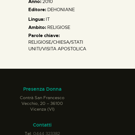
Anno:
2010
Editore:
DEHONIANE
Lingua:
IT
Ambito:
RELIGIOSE
Parole chiave:
RELIGIOSE/CHIESA/STATI
UNITI/VISITA APOSTOLICA
Presenza Donna
Contrà San Francesco
Vecchio, 20 – 36100
Vicenza (VI)
Contatti
Tel:
0444 323382