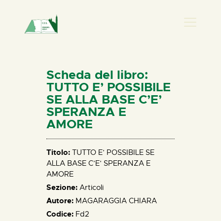
PRESENZA DONNA
HOME
Scheda del libro:
CHI SIAMO
TUTTO E’ POSSIBILE
SE ALLA BASE C’E’
NEWS
SPERANZA E
PERCORSI
AMORE
BIBLIOTECA
ELISA SALERNO
Titolo:
TUTTO E’ POSSIBILE SE
CONTATTI
ALLA BASE C’E’ SPERANZA E
AMORE
Sezione:
Articoli
Autore:
MAGARAGGIA CHIARA
Codice:
Fd2