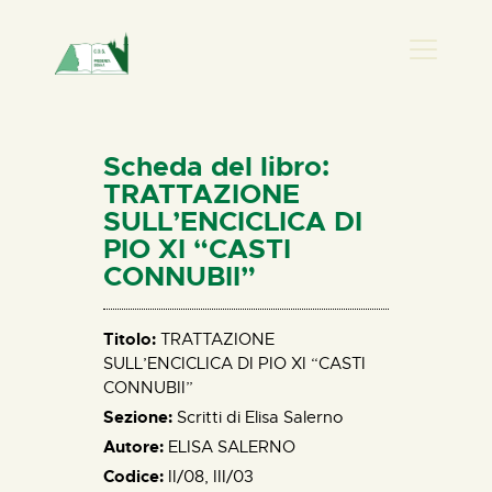
PRESENZA DONNA
HOME
Scheda del libro:
CHI SIAMO
TRATTAZIONE
SULL’ENCICLICA DI
NEWS
PIO XI “CASTI
PERCORSI
CONNUBII”
BIBLIOTECA
ELISA SALERNO
Titolo:
TRATTAZIONE
CONTATTI
SULL’ENCICLICA DI PIO XI “CASTI
CONNUBII”
Sezione:
Scritti di Elisa Salerno
Autore:
ELISA SALERNO
Codice:
II/08
,
III/03