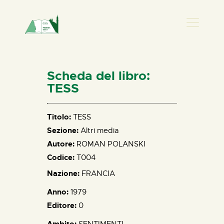
PRESENZA DONNA
HOME
Scheda del libro:
CHI SIAMO
TESS
NEWS
PERCORSI
Titolo:
TESS
Sezione:
Altri media
BIBLIOTECA
Autore:
ROMAN POLANSKI
ELISA SALERNO
Codice:
T004
CONTATTI
Nazione:
FRANCIA
Anno:
1979
Editore:
0
Ambito:
SENTIMENTI