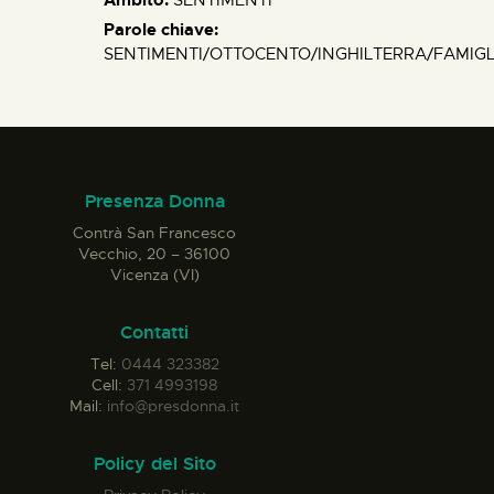
Parole chiave:
SENTIMENTI/OTTOCENTO/INGHILTERRA/FAMIGL
Presenza Donna
Contrà San Francesco
Vecchio, 20 – 36100
Vicenza (VI)
Contatti
Tel:
0444 323382
Cell:
371 4993198
Mail:
info@presdonna.it
Policy del Sito