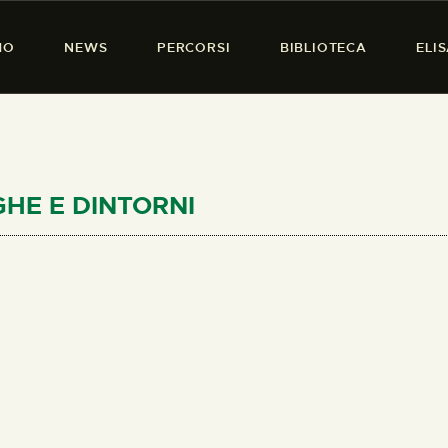
HOME
MO
NEWS
PERCORSI
BIBLIOTECA
ELI
CHI SIAMO
PRESENZA DONNA
NEWS
PERCORSI
OGHE E DINTORNI
BIBLIOTECA
ELISA SALERNO
CONTATTI