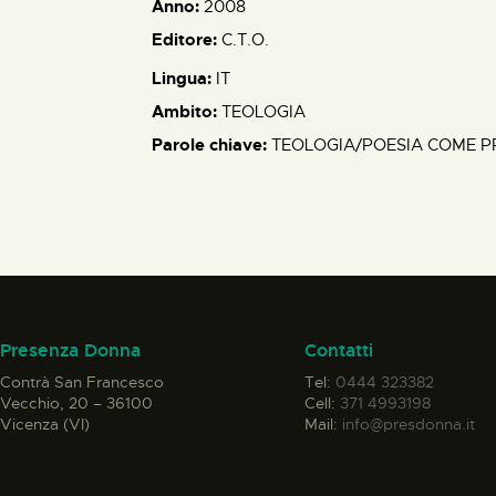
Anno:
2008
Editore:
C.T.O.
Lingua:
IT
Ambito:
TEOLOGIA
Parole chiave:
TEOLOGIA/POESIA COME P
Presenza Donna
Contatti
Contrà San Francesco
Tel:
0444 323382
Vecchio, 20 – 36100
Cell:
371 4993198
Vicenza (VI)
Mail:
info@presdonna.it