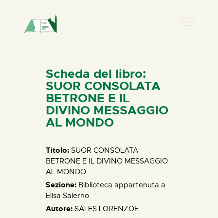
PRESENZA DONNA
HOME
Scheda del libro:
CHI SIAMO
SUOR CONSOLATA
BETRONE E IL
NEWS
DIVINO MESSAGGIO
PERCORSI
AL MONDO
BIBLIOTECA
ELISA SALERNO
Titolo:
SUOR CONSOLATA
CONTATTI
BETRONE E IL DIVINO MESSAGGIO
AL MONDO
Sezione:
Biblioteca appartenuta a
Elisa Salerno
Autore:
SALES LORENZOE