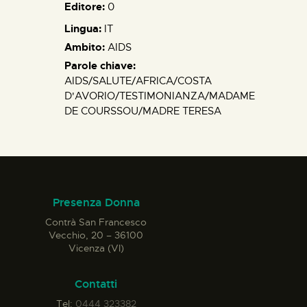
Editore:
0
Lingua:
IT
Ambito:
AIDS
Parole chiave:
AIDS/SALUTE/AFRICA/COSTA
D'AVORIO/TESTIMONIANZA/MADAME
DE COURSSOU/MADRE TERESA
Presenza Donna
Contrà San Francesco
Vecchio, 20 – 36100
Vicenza (VI)
Contatti
Tel:
0444 323382