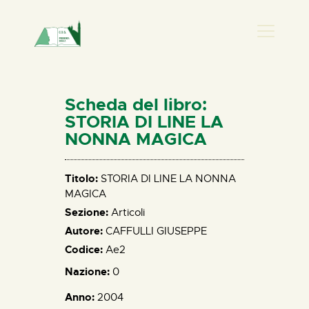
PRESENZA DONNA
HOME
Scheda del libro:
CHI SIAMO
STORIA DI LINE LA
NONNA MAGICA
NEWS
PERCORSI
Titolo:
STORIA DI LINE LA NONNA
BIBLIOTECA
MAGICA
ELISA SALERNO
Sezione:
Articoli
CONTATTI
Autore:
CAFFULLI GIUSEPPE
Codice:
Ae2
Nazione:
0
Anno:
2004