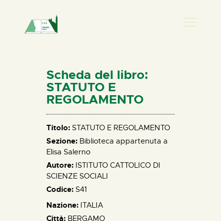
PRESENZA DONNA
HOME
Scheda del libro:
CHI SIAMO
STATUTO E
REGOLAMENTO
NEWS
PERCORSI
Titolo:
STATUTO E REGOLAMENTO
BIBLIOTECA
Sezione:
Biblioteca appartenuta a
ELISA SALERNO
Elisa Salerno
CONTATTI
Autore:
ISTITUTO CATTOLICO DI
SCIENZE SOCIALI
Codice:
S41
Nazione:
ITALIA
Città:
BERGAMO