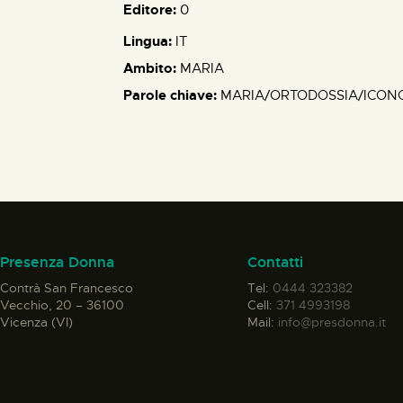
Editore:
0
Lingua:
IT
Ambito:
MARIA
Parole chiave:
MARIA/ORTODOSSIA/ICON
Presenza Donna
Contatti
Contrà San Francesco
Tel:
0444 323382
Vecchio, 20 – 36100
Cell:
371 4993198
Vicenza (VI)
Mail:
info@presdonna.it