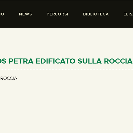
HOME
MO
NEWS
PERCORSI
BIBLIOTECA
ELI
CHI SIAMO
PRESENZA DONNA
NEWS
PERCORSI
NOS PETRA EDIFICATO SULLA ROCCIA
BIBLIOTECA
 ROCCIA
ELISA SALERNO
CONTATTI