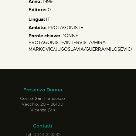
Anno:
1999
Editore:
0
Lingua:
IT
Ambito:
PROTAGONISTE
Parole chiave:
DONNE
PROTAGONISTE/INTERVISTA/MIRA
MARKOVIC/JUGOSLAVIA/GUERRA/MILOSEVIC/
Presenza Donna
Contrà San Francesco
Vecchio, 20 – 36100
Vicenza (VI)
Contatti
Tel:
0444 323382