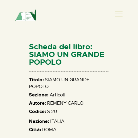
PRESENZA DONNA
HOME
Scheda del libro:
CHI SIAMO
SIAMO UN GRANDE
POPOLO
NEWS
PERCORSI
Titolo:
SIAMO UN GRANDE
BIBLIOTECA
POPOLO
ELISA SALERNO
Sezione:
Articoli
CONTATTI
Autore:
REMENY CARLO
Codice:
S 20
Nazione:
ITALIA
Città:
ROMA