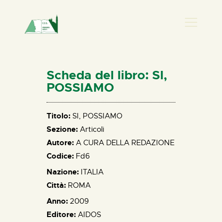
PRESENZA DONNA
HOME
Scheda del libro: SI,
CHI SIAMO
POSSIAMO
NEWS
PERCORSI
Titolo:
SI, POSSIAMO
Sezione:
Articoli
BIBLIOTECA
Autore:
A CURA DELLA REDAZIONE
ELISA SALERNO
Codice:
Fd6
CONTATTI
Nazione:
ITALIA
Città:
ROMA
Anno:
2009
Editore:
AIDOS