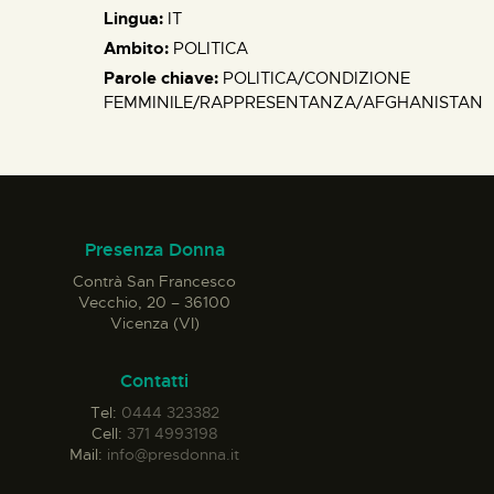
Lingua:
IT
Ambito:
POLITICA
Parole chiave:
POLITICA/CONDIZIONE
FEMMINILE/RAPPRESENTANZA/AFGHANISTAN
Presenza Donna
Contrà San Francesco
Vecchio, 20 – 36100
Vicenza (VI)
Contatti
Tel:
0444 323382
Cell:
371 4993198
Mail:
info@presdonna.it