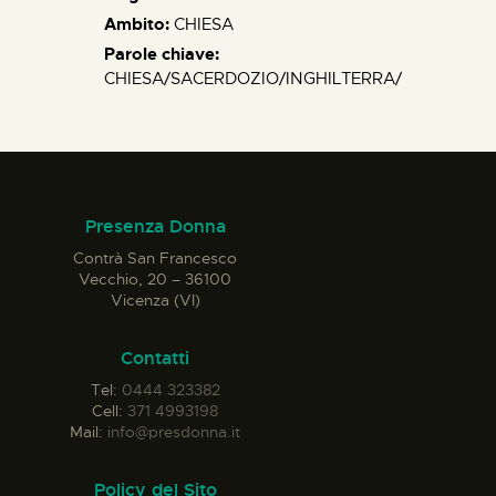
Ambito:
CHIESA
Parole chiave:
CHIESA/SACERDOZIO/INGHILTERRA/
Presenza Donna
Contrà San Francesco
Vecchio, 20 – 36100
Vicenza (VI)
Contatti
Tel:
0444 323382
Cell:
371 4993198
Mail:
info@presdonna.it
Policy del Sito