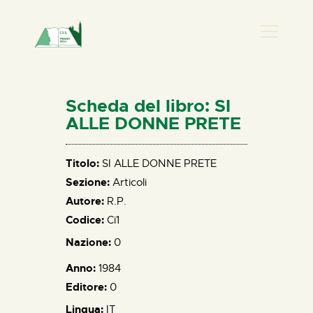
PRESENZA DONNA
HOME
Scheda del libro: SI
CHI SIAMO
ALLE DONNE PRETE
NEWS
PERCORSI
Titolo:
SI ALLE DONNE PRETE
Sezione:
Articoli
BIBLIOTECA
Autore:
R.P.
ELISA SALERNO
Codice:
Ci1
CONTATTI
Nazione:
0
Anno:
1984
Editore:
0
Lingua:
IT