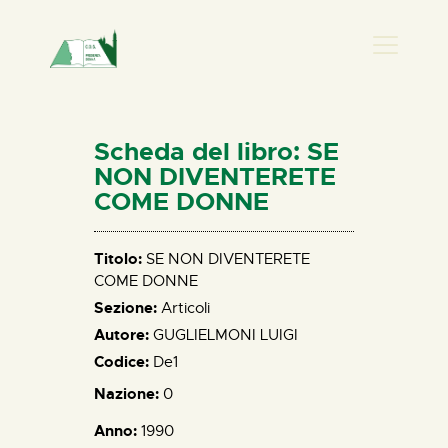
PRESENZA DONNA
HOME
Scheda del libro: SE
CHI SIAMO
NON DIVENTERETE
COME DONNE
NEWS
PERCORSI
Titolo:
SE NON DIVENTERETE
BIBLIOTECA
COME DONNE
ELISA SALERNO
Sezione:
Articoli
CONTATTI
Autore:
GUGLIELMONI LUIGI
Codice:
De1
Nazione:
0
Anno:
1990