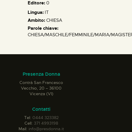
Editore:
0
Lingua:
IT
Ambito:
CHIESA
Parole chiave:
CHIESA/MASCHILE/FEMMINILE/MARIA/MAGISTE
Presenza Donna
Contrà San Francesco
Vecchio, 20 – 36100
Vicenza (VI)
Contatti
Tel:
0444 323382
Cell:
371 4993198
Mail:
info@presdonna.it