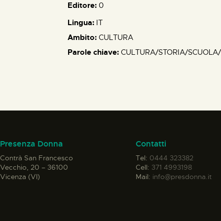
Editore:
0
Lingua:
IT
Ambito:
CULTURA
Parole chiave:
CULTURA/STORIA/SCUOLA
Presenza Donna
Contatti
Contrà San Francesco
Tel:
0444 323382
Vecchio, 20 – 36100
Cell:
371 4993198
Vicenza (VI)
Mail:
info@presdonna.it