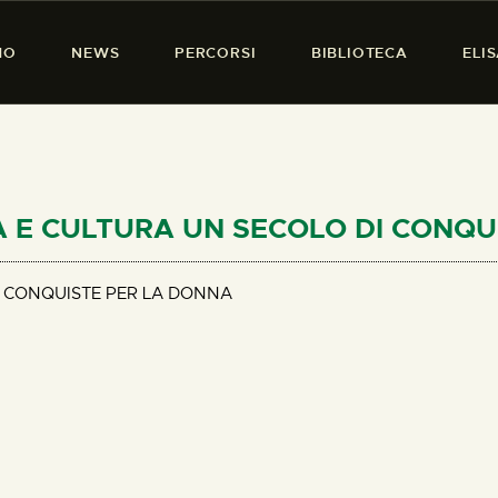
HOME
MO
NEWS
PERCORSI
BIBLIOTECA
ELI
CHI SIAMO
PRESENZA DONNA
NEWS
PERCORSI
OLA E CULTURA UN SECOLO DI CONQ
BIBLIOTECA
I CONQUISTE PER LA DONNA
ELISA SALERNO
CONTATTI