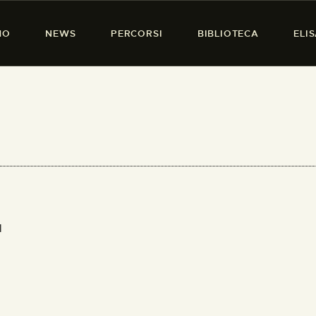
HOME
MO
NEWS
PERCORSI
BIBLIOTECA
ELI
CHI SIAMO
PRESENZA DONNA
NEWS
PERCORSI
BIBLIOTECA
ELISA SALERNO
I
CONTATTI