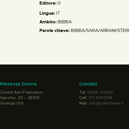
Editore:
0
Lingua:
IT
Ambito:
BIBBIA
Parole chiave:
BIBBIA/SARA/ABRAM/STERI
Presenza Donna
Contatti
Contrà San Francesco
Tel:
0444 323382
Vecchio, 20 – 36100
Cell:
371 4993198
Vicenza (VI)
Mail:
info@presdonna.it