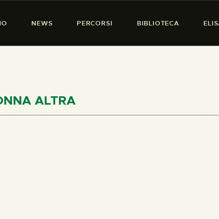
HOME
MO
NEWS
PERCORSI
BIBLIOTECA
ELI
CHI SIAMO
PRESENZA DONNA
NEWS
PERCORSI
 DONNA ALTRA
BIBLIOTECA
ELISA SALERNO
CONTATTI