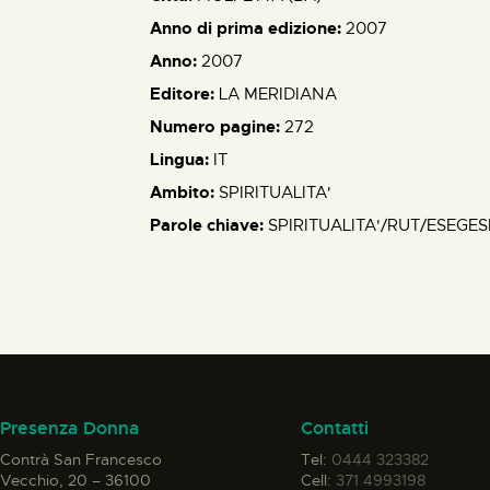
Anno di prima edizione:
2007
Anno:
2007
Editore:
LA MERIDIANA
Numero pagine:
272
Lingua:
IT
Ambito:
SPIRITUALITA'
Parole chiave:
SPIRITUALITA'/RUT/ESEGES
Presenza Donna
Contatti
Contrà San Francesco
Tel:
0444 323382
Vecchio, 20 – 36100
Cell:
371 4993198