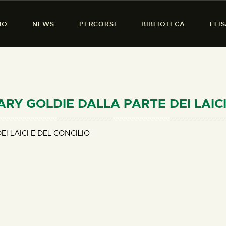
HOME
MO
NEWS
PERCORSI
BIBLIOTECA
ELI
CHI SIAMO
PRESENZA DONNA
NEWS
PERCORSI
MARY GOLDIE DALLA PARTE DEI LAIC
BIBLIOTECA
I LAICI E DEL CONCILIO
ELISA SALERNO
CONTATTI