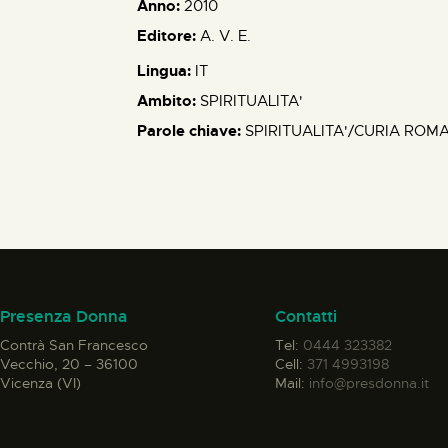
Anno:
2010
Editore:
A. V. E.
Lingua:
IT
Ambito:
SPIRITUALITA'
Parole chiave:
SPIRITUALITA'/CURIA ROM
Presenza Donna
Contatti
Contrà San Francesco
Tel:
0444 323382
Vecchio, 20 – 36100
Cell:
371 4993198
Vicenza (VI)
Mail:
info@presdonna.it