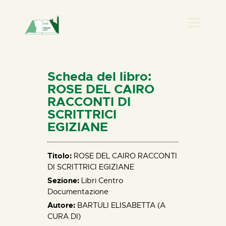
PRESENZA DONNA
HOME
Scheda del libro:
CHI SIAMO
ROSE DEL CAIRO
RACCONTI DI
NEWS
SCRITTRICI
PERCORSI
EGIZIANE
BIBLIOTECA
ELISA SALERNO
Titolo:
ROSE DEL CAIRO RACCONTI
CONTATTI
DI SCRITTRICI EGIZIANE
Sezione:
Libri Centro
Documentazione
Autore:
BARTULI ELISABETTA (A
CURA DI)