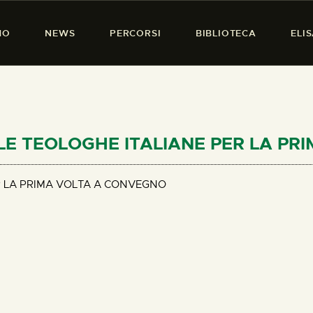
HOME
MO
NEWS
PERCORSI
BIBLIOTECA
ELI
CHI SIAMO
PRESENZA DONNA
NEWS
PERCORSI
A: LE TEOLOGHE ITALIANE PER LA 
BIBLIOTECA
R LA PRIMA VOLTA A CONVEGNO
ELISA SALERNO
CONTATTI