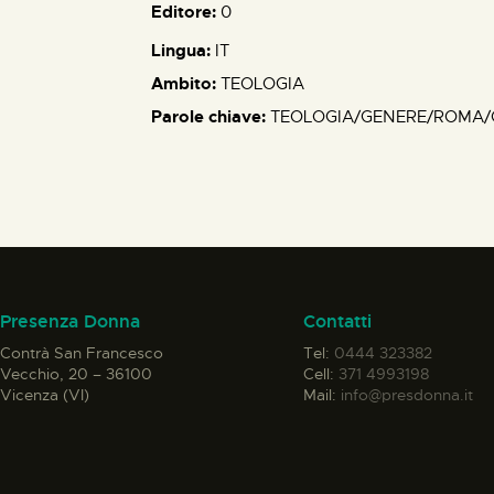
Editore:
0
Lingua:
IT
Ambito:
TEOLOGIA
Parole chiave:
TEOLOGIA/GENERE/ROMA
Presenza Donna
Contatti
Contrà San Francesco
Tel:
0444 323382
Vecchio, 20 – 36100
Cell:
371 4993198
Vicenza (VI)
Mail:
info@presdonna.it