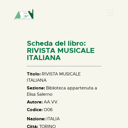
PRESENZA DONNA
HOME
Scheda del libro:
CHI SIAMO
RIVISTA MUSICALE
ITALIANA
NEWS
PERCORSI
Titolo:
RIVISTA MUSICALE
BIBLIOTECA
ITALIANA
ELISA SALERNO
Sezione:
Biblioteca appartenuta a
CONTATTI
Elisa Salerno
Autore:
AA.VV.
Codice:
O06
Nazione:
ITALIA
Città:
TORINO