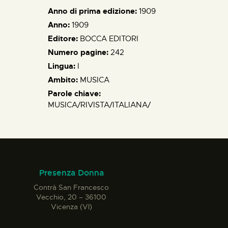
Anno di prima edizione:
1909
Anno:
1909
Editore:
BOCCA EDITORI
Numero pagine:
242
Lingua:
I
Ambito:
MUSICA
Parole chiave:
MUSICA/RIVISTA/ITALIANA/
Presenza Donna
Contrà San Francesco
Vecchio, 20 – 36100
Vicenza (VI)