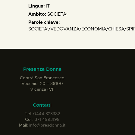
Lingua:
IT
Ambito:
SOCIETA'
Parole chiave:
SOCIETA'/VEDOVANZA/ECONOMIA/CHIESA/SPIR
Presenza Donna
Contrà San Francesco
Vecchio, 20 – 36100
Vicenza (VI)
Contatti
Tel:
0444 323382
Cell:
371 4993198
Mail:
info@presdonna.it