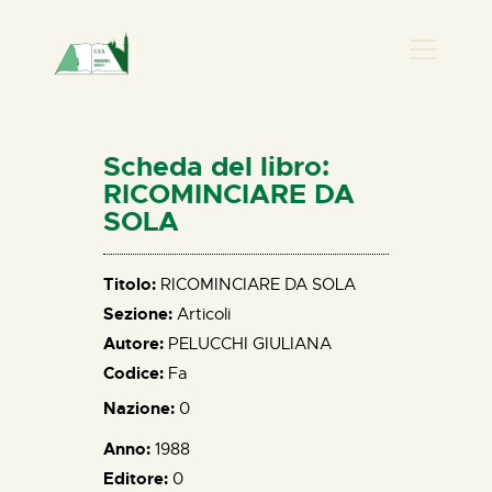
PRESENZA DONNA
HOME
Scheda del libro:
CHI SIAMO
RICOMINCIARE DA
SOLA
NEWS
PERCORSI
Titolo:
RICOMINCIARE DA SOLA
BIBLIOTECA
Sezione:
Articoli
ELISA SALERNO
Autore:
PELUCCHI GIULIANA
CONTATTI
Codice:
Fa
Nazione:
0
Anno:
1988
Editore:
0