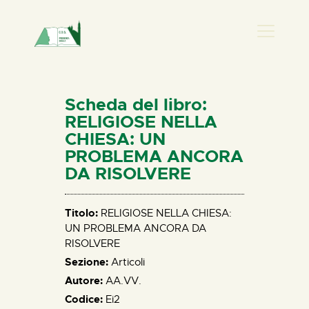
PRESENZA DONNA
HOME
Scheda del libro:
CHI SIAMO
RELIGIOSE NELLA
CHIESA: UN
NEWS
PROBLEMA ANCORA
PERCORSI
DA RISOLVERE
BIBLIOTECA
ELISA SALERNO
Titolo:
RELIGIOSE NELLA CHIESA:
CONTATTI
UN PROBLEMA ANCORA DA
RISOLVERE
Sezione:
Articoli
Autore:
AA.VV.
Codice:
Ei2