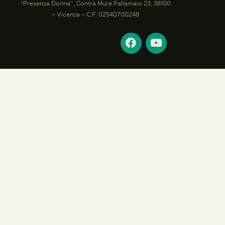
“Presenza Donna”, Contrà Mure Pallamaio 23, 36100
– Vicenza – C.F: 02540700248