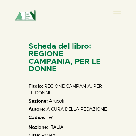
PRESENZA DONNA
HOME
Scheda del libro:
CHI SIAMO
REGIONE
CAMPANIA, PER LE
NEWS
DONNE
PERCORSI
BIBLIOTECA
Titolo:
REGIONE CAMPANIA, PER
ELISA SALERNO
LE DONNE
CONTATTI
Sezione:
Articoli
Autore:
A CURA DELLA REDAZIONE
Codice:
Fe1
Nazione:
ITALIA
Città:
ROMA