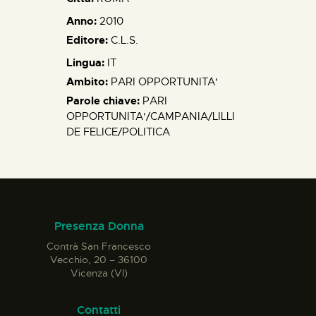
Anno:
2010
Editore:
C.L.S.
Lingua:
IT
Ambito:
PARI OPPORTUNITA'
Parole chiave:
PARI
OPPORTUNITA'/CAMPANIA/LILLI
DE FELICE/POLITICA
Presenza Donna
Contrà San Francesco
Vecchio, 20 – 36100
Vicenza (VI)
Contatti