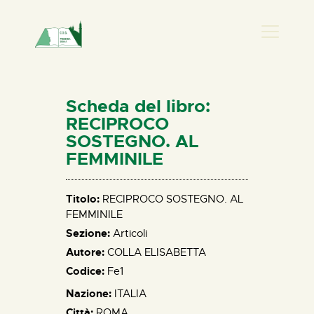
PRESENZA DONNA
HOME
Scheda del libro:
CHI SIAMO
RECIPROCO
SOSTEGNO. AL
NEWS
FEMMINILE
PERCORSI
BIBLIOTECA
Titolo:
RECIPROCO SOSTEGNO. AL
ELISA SALERNO
FEMMINILE
CONTATTI
Sezione:
Articoli
Autore:
COLLA ELISABETTA
Codice:
Fe1
Nazione:
ITALIA
Città:
ROMA