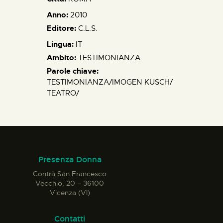
Anno:
2010
Editore:
C.L.S.
Lingua:
IT
Ambito:
TESTIMONIANZA
Parole chiave:
TESTIMONIANZA/IMOGEN KUSCH/
TEATRO/
Presenza Donna
Contrà San Francesco
Vecchio, 20 – 36100
Vicenza (VI)
Contatti