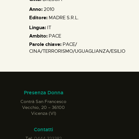
Anno:
2010
Editore:
MADRE S.R.L.
Lingua:
IT
Ambito:
PACE
Parole chiave:
PACE/
CINA/TERRORISMO/UGUAGLIANZA/ESILIO
Presenza Donna
Contrà San Francesco
Vecchio, 20 – 36100
Vicenza (VI)
Contatti
Tel:
0444 323382