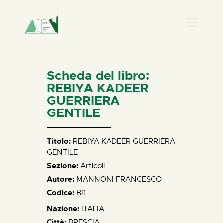
PRESENZA DONNA
HOME
Scheda del libro:
CHI SIAMO
REBIYA KADEER
GUERRIERA
NEWS
GENTILE
PERCORSI
BIBLIOTECA
Titolo:
REBIYA KADEER GUERRIERA
ELISA SALERNO
GENTILE
CONTATTI
Sezione:
Articoli
Autore:
MANNONI FRANCESCO
Codice:
BI1
Nazione:
ITALIA
Città:
BRESCIA