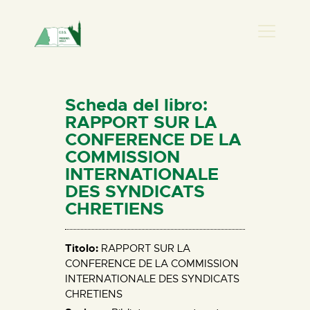
PRESENZA DONNA
HOME
Scheda del libro:
CHI SIAMO
RAPPORT SUR LA
CONFERENCE DE LA
NEWS
COMMISSION
PERCORSI
INTERNATIONALE
BIBLIOTECA
DES SYNDICATS
CHRETIENS
ELISA SALERNO
CONTATTI
Titolo:
RAPPORT SUR LA
CONFERENCE DE LA COMMISSION
INTERNATIONALE DES SYNDICATS
CHRETIENS