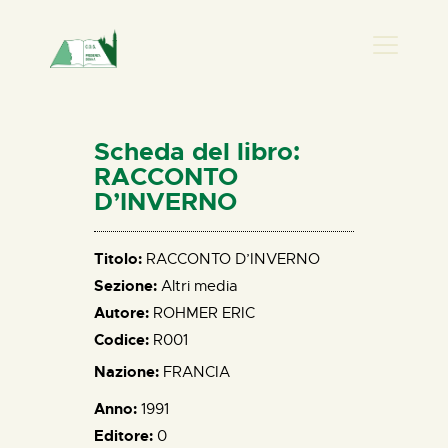
PRESENZA DON
HOME
Scheda del libro:
CHI SIAMO
RACCONTO
D’INVERNO
NEWS
PERCORSI
Titolo:
RACCONTO D’INVERNO
BIBLIOTECA
Sezione:
Altri media
ELISA SALERNO
Autore:
ROHMER ERIC
CONTATTI
Codice:
R001
Nazione:
FRANCIA
Anno:
1991
Editore:
0