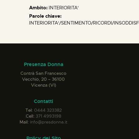
Ambito:
INTERIORITA'
Parole chiave:
INTERIORITA'/SENTIMENTO/RICORDI/INSODDI
Presenza Donna
Contrà San Francesco
Vecchio, 20 – 36100
Vicenza (VI)
Contatti
Tel:
0444 323382
Cell:
371 4993198
Mail:
info@presdonna.it
Policy del Sito