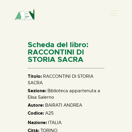
PRESENZA DONNA
HOME
Scheda del libro:
CHI SIAMO
RACCONTINI DI
STORIA SACRA
NEWS
PERCORSI
Titolo:
RACCONTINI DI STORIA
BIBLIOTECA
SACRA
ELISA SALERNO
Sezione:
Biblioteca appartenuta a
CONTATTI
Elisa Salerno
Autore:
BAIRATI ANDREA
Codice:
A25
Nazione:
ITALIA
Città:
TORINO