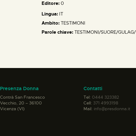
Editore:
0
Lingua:
IT
Ambito:
TESTIMONI
Parole chiave:
TESTIMONI/SUORE/GULAG
Presenza Donna
Contatti
Contrà San Francesco
Tel:
0444 323382
Vecchio, 20 – 36100
Cell:
371 4993198
Vicenza (VI)
Mail:
info@presdonna.it