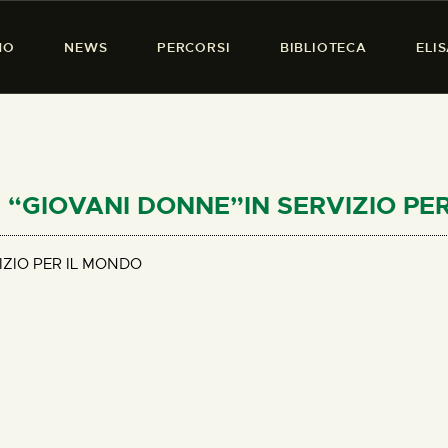
HOME
MO
NEWS
PERCORSI
BIBLIOTECA
ELI
CHI SIAMO
PRESENZA DONNA
NEWS
PERCORSI
LE “GIOVANI DONNE”IN SERVIZIO PE
BIBLIOTECA
IZIO PER IL MONDO
ELISA SALERNO
CONTATTI