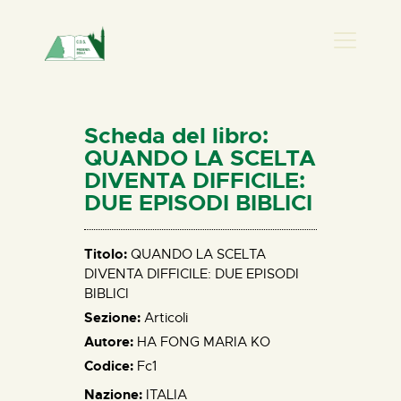
PRESENZA DONNA
HOME
Scheda del libro:
CHI SIAMO
QUANDO LA SCELTA
DIVENTA DIFFICILE:
NEWS
DUE EPISODI BIBLICI
PERCORSI
BIBLIOTECA
Titolo:
QUANDO LA SCELTA
ELISA SALERNO
DIVENTA DIFFICILE: DUE EPISODI
BIBLICI
CONTATTI
Sezione:
Articoli
Autore:
HA FONG MARIA KO
Codice:
Fc1
Nazione:
ITALIA