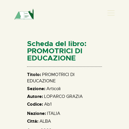
PRESENZA DONNA
HOME
Scheda del libro:
CHI SIAMO
PROMOTRICI DI
EDUCAZIONE
NEWS
PERCORSI
Titolo:
PROMOTRICI DI
BIBLIOTECA
EDUCAZIONE
ELISA SALERNO
Sezione:
Articoli
CONTATTI
Autore:
LOPARCO GRAZIA
Codice:
Ab1
Nazione:
ITALIA
Città:
ALBA