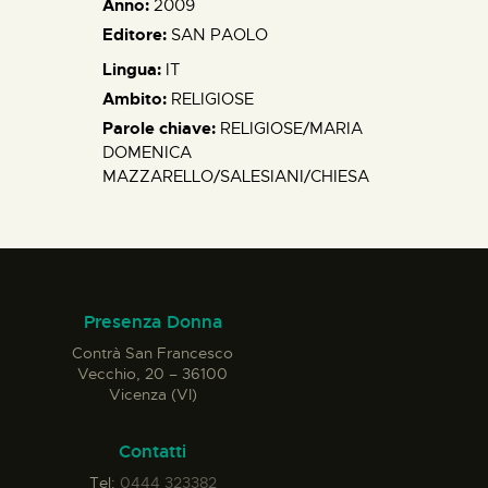
Anno:
2009
Editore:
SAN PAOLO
Lingua:
IT
Ambito:
RELIGIOSE
Parole chiave:
RELIGIOSE/MARIA
DOMENICA
MAZZARELLO/SALESIANI/CHIESA
Presenza Donna
Contrà San Francesco
Vecchio, 20 – 36100
Vicenza (VI)
Contatti
Tel:
0444 323382