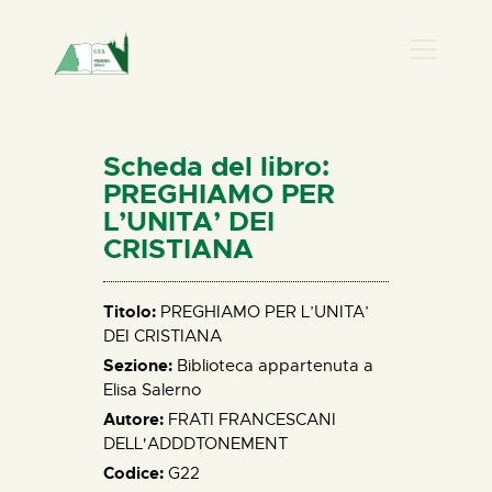
PRESENZA DONNA
HOME
Scheda del libro:
CHI SIAMO
PREGHIAMO PER
L’UNITA’ DEI
NEWS
CRISTIANA
PERCORSI
BIBLIOTECA
Titolo:
PREGHIAMO PER L’UNITA’
ELISA SALERNO
DEI CRISTIANA
CONTATTI
Sezione:
Biblioteca appartenuta a
Elisa Salerno
Autore:
FRATI FRANCESCANI
DELL'ADDDTONEMENT
Codice:
G22