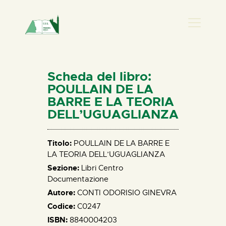
PRESENZA DONNA
HOME
Scheda del libro:
CHI SIAMO
POULLAIN DE LA
BARRE E LA TEORIA
NEWS
DELL’UGUAGLIANZA
PERCORSI
BIBLIOTECA
Titolo:
POULLAIN DE LA BARRE E
ELISA SALERNO
LA TEORIA DELL’UGUAGLIANZA
CONTATTI
Sezione:
Libri Centro
Documentazione
Autore:
CONTI ODORISIO GINEVRA
Codice:
C0247
ISBN:
8840004203