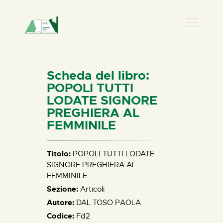
PRESENZA DONNA
HOME
Scheda del libro:
CHI SIAMO
POPOLI TUTTI
LODATE SIGNORE
NEWS
PREGHIERA AL
PERCORSI
FEMMINILE
BIBLIOTECA
ELISA SALERNO
Titolo:
POPOLI TUTTI LODATE
CONTATTI
SIGNORE PREGHIERA AL
FEMMINILE
Sezione:
Articoli
Autore:
DAL TOSO PAOLA
Codice:
Fd2