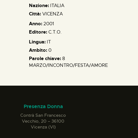
Nazione:
ITALIA
Città:
VICENZA
Anno:
2001
Editore:
C.T.O.
Lingua:
IT
Ambito:
0
Parole chiave:
8
MARZO/INCONTRO/FESTA/AMORE
Presenza Donna
Contrà San Francesco
Vecchio, 20 – 36100
Vicenza (VI)