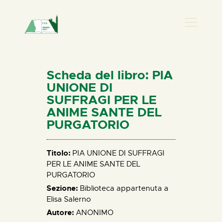
PRESENZA DONNA
HOME
Scheda del libro: PIA
CHI SIAMO
UNIONE DI
SUFFRAGI PER LE
NEWS
ANIME SANTE DEL
PERCORSI
PURGATORIO
BIBLIOTECA
ELISA SALERNO
Titolo:
PIA UNIONE DI SUFFRAGI
CONTATTI
PER LE ANIME SANTE DEL
PURGATORIO
Sezione:
Biblioteca appartenuta a
Elisa Salerno
Autore:
ANONIMO