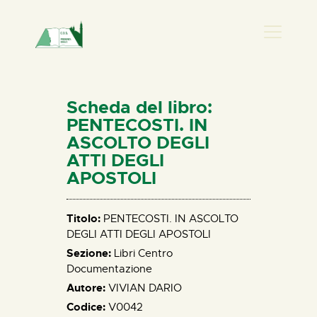
PRESENZA DONNA
HOME
Scheda del libro:
CHI SIAMO
PENTECOSTI. IN
ASCOLTO DEGLI
NEWS
ATTI DEGLI
PERCORSI
APOSTOLI
BIBLIOTECA
ELISA SALERNO
Titolo:
PENTECOSTI. IN ASCOLTO
CONTATTI
DEGLI ATTI DEGLI APOSTOLI
Sezione:
Libri Centro
Documentazione
Autore:
VIVIAN DARIO
Codice:
V0042