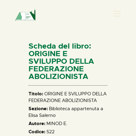
PRESENZA DONNA
HOME
Scheda del libro:
CHI SIAMO
ORIGINE E
SVILUPPO DELLA
NEWS
FEDERAZIONE
PERCORSI
ABOLIZIONISTA
BIBLIOTECA
ELISA SALERNO
Titolo:
ORIGINE E SVILUPPO DELLA
CONTATTI
FEDERAZIONE ABOLIZIONISTA
Sezione:
Biblioteca appartenuta a
Elisa Salerno
Autore:
MINOD E.
Codice:
S22