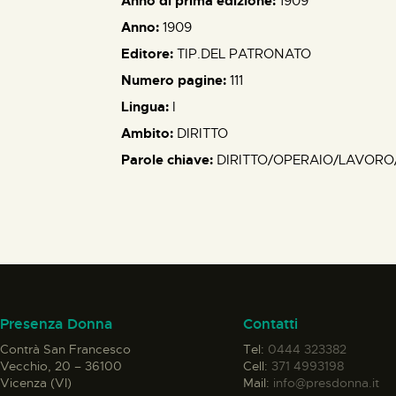
Anno di prima edizione:
1909
Anno:
1909
Editore:
TIP.DEL PATRONATO
Numero pagine:
111
Lingua:
I
Ambito:
DIRITTO
Parole chiave:
DIRITTO/OPERAIO/LAVORO
Presenza Donna
Contatti
Contrà San Francesco
Tel:
0444 323382
Vecchio, 20 – 36100
Cell:
371 4993198
Vicenza (VI)
Mail:
info@presdonna.it