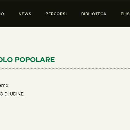
HOME
MO
NEWS
PERCORSI
BIBLIOTECA
ELI
CHI SIAMO
PRESENZA DONNA
NEWS
PERCORSI
SCOLO POPOLARE
BIBLIOTECA
ELISA SALERNO
erno
O DI UDINE
CONTATTI