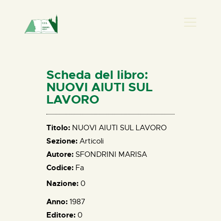
PRESENZA DONNA
HOME
Scheda del libro:
CHI SIAMO
NUOVI AIUTI SUL
LAVORO
NEWS
PERCORSI
Titolo:
NUOVI AIUTI SUL LAVORO
BIBLIOTECA
Sezione:
Articoli
ELISA SALERNO
Autore:
SFONDRINI MARISA
CONTATTI
Codice:
Fa
Nazione:
0
Anno:
1987
Editore:
0