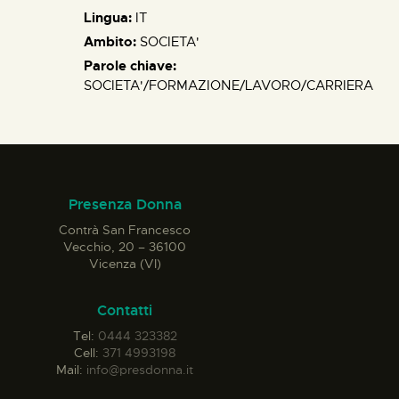
Lingua:
IT
Ambito:
SOCIETA'
Parole chiave:
SOCIETA'/FORMAZIONE/LAVORO/CARRIERA
Presenza Donna
Contrà San Francesco
Vecchio, 20 – 36100
Vicenza (VI)
Contatti
Tel:
0444 323382
Cell:
371 4993198
Mail:
info@presdonna.it