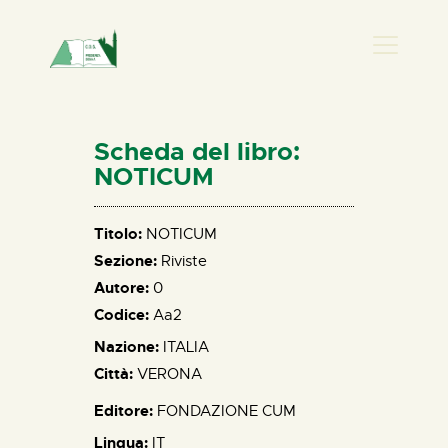
PRESENZA DONNA
HOME
Scheda del libro:
CHI SIAMO
NOTICUM
NEWS
PERCORSI
Titolo:
NOTICUM
Sezione:
Riviste
BIBLIOTECA
Autore:
0
ELISA SALERNO
Codice:
Aa2
CONTATTI
Nazione:
ITALIA
Città:
VERONA
Editore:
FONDAZIONE CUM
Lingua:
IT