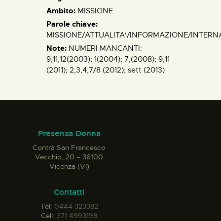
Ambito:
MISSIONE
Parole chiave:
MISSIONE/ATTUALITA'/INFORMAZIONE/INTERN
Note:
NUMERI MANCANTI:
9,11,12(2003); 1(2004); 7,(2008); 9,11
(2011); 2,3,4,7/8 (2012); sett (2013)
Presenza Donna
Contrà San Francesco
Vecchio, 20 – 36100
Vicenza (VI)
Contatti
Tel:
0444 323382
Cell:
371 4993198