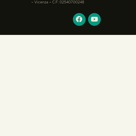
– Vicenza – C.F: 02540700248