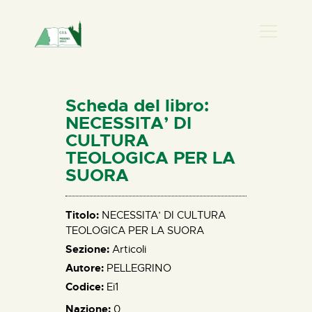
PRESENZA DONNA
HOME
Scheda del libro:
CHI SIAMO
NECESSITA’ DI
CULTURA
NEWS
TEOLOGICA PER LA
PERCORSI
SUORA
BIBLIOTECA
ELISA SALERNO
Titolo:
NECESSITA’ DI CULTURA
CONTATTI
TEOLOGICA PER LA SUORA
Sezione:
Articoli
Autore:
PELLEGRINO
Codice:
Ei1
Nazione:
0