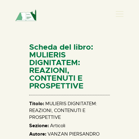
PRESENZA DONNA
HOME
Scheda del libro:
CHI SIAMO
MULIERIS
DIGNITATEM:
NEWS
REAZIONI,
PERCORSI
CONTENUTI E
BIBLIOTECA
PROSPETTIVE
ELISA SALERNO
CONTATTI
Titolo:
MULIERIS DIGNITATEM:
REAZIONI, CONTENUTI E
PROSPETTIVE
Sezione:
Articoli
Autore:
VANZAN PIERSANDRO