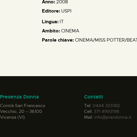
Anno:
2008
Editore:
USPI
Lingua:
IT
Ambito:
CINEMA
Parole chiave:
CINEMA/MISS POTTER/BEAT
Presenza Donna
Contatti
Contrà San Francesco
Tel:
0444 323382
Vecchio, 20 – 36100
Cell:
371 4993198
Vicenza (VI)
Mail:
info@presdonna.it