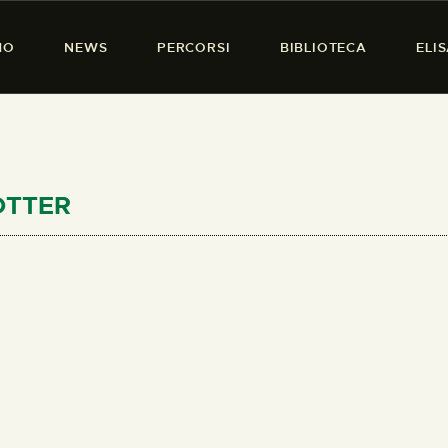
HOME
MO
NEWS
PERCORSI
BIBLIOTECA
ELI
CHI SIAMO
PRESENZA DONNA
NEWS
PERCORSI
POTTER
BIBLIOTECA
ELISA SALERNO
CONTATTI