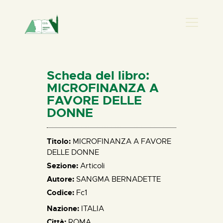
PRESENZA DONNA
HOME
Scheda del libro:
CHI SIAMO
MICROFINANZA A
FAVORE DELLE
NEWS
DONNE
PERCORSI
BIBLIOTECA
Titolo:
MICROFINANZA A FAVORE
ELISA SALERNO
DELLE DONNE
CONTATTI
Sezione:
Articoli
Autore:
SANGMA BERNADETTE
Codice:
Fc1
Nazione:
ITALIA
Città:
ROMA