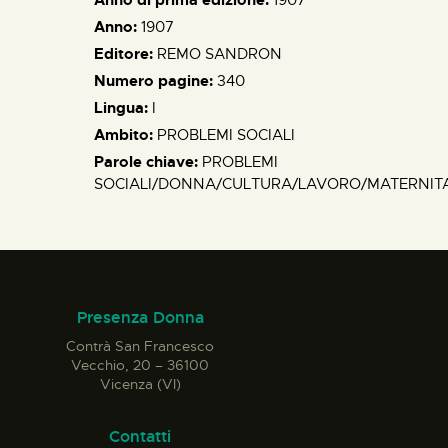
Anno:
1907
Editore:
REMO SANDRON
Numero pagine:
340
Lingua:
I
Ambito:
PROBLEMI SOCIALI
Parole chiave:
PROBLEMI
SOCIALI/DONNA/CULTURA/LAVORO/MATERNITA
Presenza Donna
Contrà San Francesco
Vecchio, 20 – 36100
Vicenza (VI)
Contatti