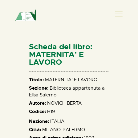
PRESENZA DONNA
HOME
Scheda del libro:
CHI SIAMO
MATERNITA’ E
LAVORO
NEWS
PERCORSI
Titolo:
MATERNITA’ E LAVORO
BIBLIOTECA
Sezione:
Biblioteca appartenuta a
ELISA SALERNO
Elisa Salerno
CONTATTI
Autore:
NOVICH BERTA
Codice:
H19
Nazione:
ITALIA
Città:
MILANO-PALERMO-
Anno di prima edizione:
1907